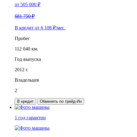
от
505 000
₽
681 750 ₽
В кредит от
6 108
₽/мес.
Пробег
112 040 км.
Год выпуска
2012 г.
Владельцев
2
В кредит
Обменять по трейд-Ин
1 год
гарантии