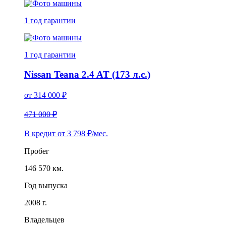
1 год
гарантии
1 год
гарантии
Nissan Teana 2.4 AT (173 л.с.)
от
314 000
₽
471 000 ₽
В кредит от
3 798
₽/мес.
Пробег
146 570 км.
Год выпуска
2008 г.
Владельцев