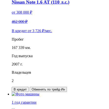
Nissan Note 1.6 AT (110 л.с.)
от
308 000
₽
462 000 ₽
В кредит от
3 726
₽/мес.
Пробег
167 339 км.
Год выпуска
2007 г.
Владельцев
2
В кредит
Обменять по трейд-Ин
1 год
гарантии