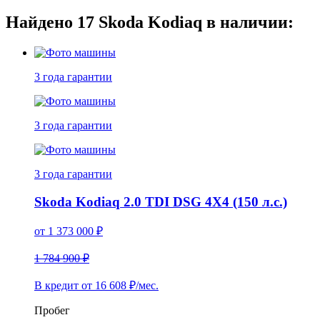
Найдено
17
Skoda Kodiaq в наличии:
3 года
гарантии
3 года
гарантии
3 года
гарантии
Skoda Kodiaq 2.0 TDI DSG 4X4 (150 л.с.)
от
1 373 000
₽
1 784 900 ₽
В кредит от
16 608
₽/мес.
Пробег