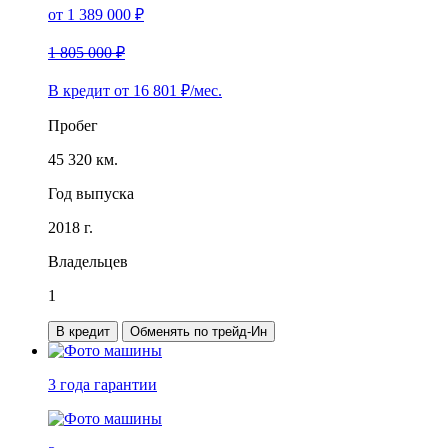
от
1 389 000
₽
1 805 000 ₽
В кредит от
16 801
₽/мес.
Пробег
45 320 км.
Год выпуска
2018 г.
Владельцев
1
В кредит
Обменять по трейд-Ин
3 года
гарантии