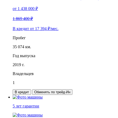
от
1 438 000
₽
1 869 400 ₽
В кредит от
17 394
₽/мес.
Пробег
35 074 км.
Год выпуска
2019 г.
Владельцев
1
В кредит
Обменять по трейд-Ин
5 лет
гарантии