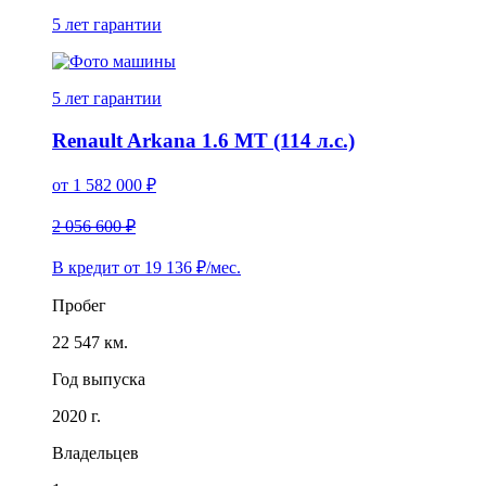
5 лет
гарантии
5 лет
гарантии
Renault Arkana 1.6 MT (114 л.с.)
от
1 582 000
₽
2 056 600 ₽
В кредит от
19 136
₽/мес.
Пробег
22 547 км.
Год выпуска
2020 г.
Владельцев