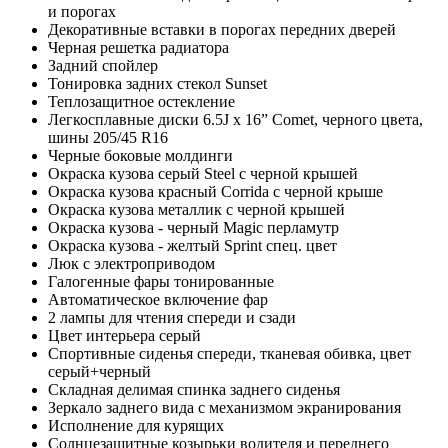
и порогах
Декоративные вставки в порогах передних дверей
Черная решетка радиатора
Задний спойлер
Тонировка задних стекол Sunset
Теплозащитное остекление
Легкосплавные диски 6.5J x 16” Comet, черного цвета,
шины 205/45 R16
Черные боковые молдинги
Окраска кузова серый Steel с черной крышей
Окраска кузова красный Corrida с черной крыше
Окраска кузова металлик с черной крышей
Окраска кузова - черный Magic перламутр
Окраска кузова - желтый Sprint спец. цвет
Люк с электроприводом
Галогенные фары тонированные
Автоматическое включение фар
2 лампы для чтения спереди и сзади
Цвет интерьера серый
Спортивные сиденья спереди, тканевая обивка, цвет
серый+черный
Складная делимая спинка заднего сиденья
Зеркало заднего вида с механизмом экранирования
Исполнение для курящих
Солнцезащитные козырьки водителя и переднего