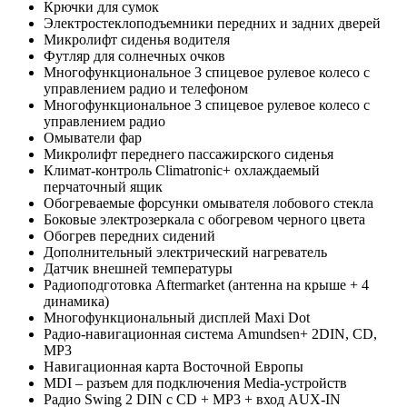
Крючки для сумок
Электростеклоподъемники передних и задних дверей
Микролифт сиденья водителя
Футляр для солнечных очков
Многофункциональное 3 спицевое рулевое колесо с
управлением радио и телефоном
Многофункциональное 3 спицевое рулевое колесо с
управлением радио
Омыватели фар
Микролифт переднего пассажирского сиденья
Климат-контроль Climatronic+ oхлаждаемый
перчаточный ящик
Обогреваемые форсунки омывателя лобового стекла
Боковые электрозеркала с обогревом черного цвета
Обогрев передних сидений
Дополнительный электрический нагреватель
Датчик внешней температуры
Радиоподготовка Aftermarket (антенна на крыше + 4
динамика)
Многофункциональный дисплей Maxi Dot
Радио-навигационная система Amundsen+ 2DIN, CD,
MP3
Навигационная карта Восточной Европы
MDI – разъем для подключения Media-устройств
Радио Swing 2 DIN c CD + MP3 + вход AUX-IN