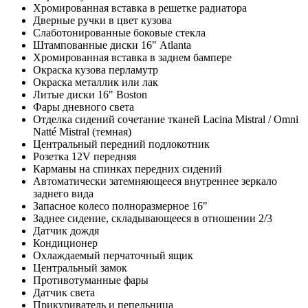
Хромированная вставка в решетке радиатора
Дверные ручки в цвет кузова
Слаботонированные боковые стекла
Штампованные диски 16" Atlanta
Хромированная вставка в заднем бампере
Окраска кузова перламутр
Окраска металлик или лак
Литые диски 16" Boston
Фары дневного света
Отделка сидений сочетание тканей Lacina Mistral / Omni
Natté Mistral (темная)
Центральный передний подлокотник
Розетка 12V передняя
Карманы на спинках передних сидений
Автоматически затемняющееся внутреннее зеркало
заднего вида
Запасное колесо полноразмерное 16"
Заднее сидение, складывающееся в отношении 2/3
Датчик дождя
Кондиционер
Охлаждаемый перчаточный ящик
Центральный замок
Противотуманные фары
Датчик света
Прикуриватель и пепельница