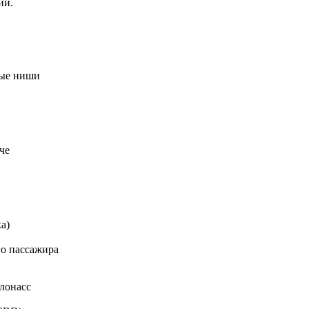
ии.
ные ниши
че
а)
го пассажира
лонасс