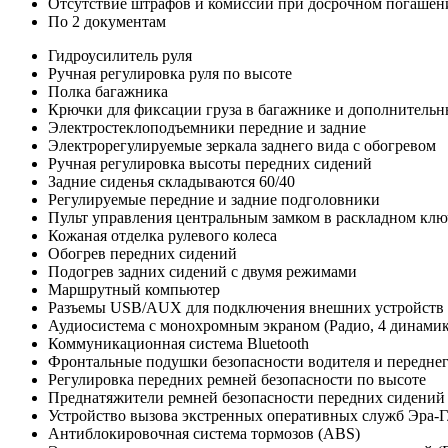
Отсутствие штрафов и комиссий при досрочном погашен
По 2 документам
Гидроусилитель руля
Ручная регулировка руля по высоте
Полка багажника
Крючки для фиксации груза в багажнике и дополнитель
Электростеклоподъемники передние и задние
Электрорегулируемые зеркала заднего вида с обогревом
Ручная регулировка высоты передних сидений
Задние сиденья складываются 60/40
Регулируемые передние и задние подголовники
Пульт управления центральным замком в раскладном клю
Кожаная отделка рулевого колеса
Обогрев передних сидений
Подогрев задних сидений с двумя режимами
Маршрутный компьютер
Разъемы USB/AUX для подключения внешних устройств
Аудиосистема с монохромным экраном (Радио, 4 динамик
Коммуникационная система Bluetooth
Фронтальные подушки безопасности водителя и передне
Регулировка передних ремней безопасности по высоте
Преднатяжители ремней безопасности передних сидений
Устройство вызова экстренных оперативных служб Эра-Г
Антиблокировочная система тормозов (ABS)