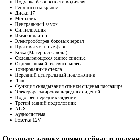
Подушка безопасности водителя
Рейлинги на крыше
Диски 17
Металлик
Центральный замок
Сигнализация
Иммобилайзер
Электрообогрев боковых зеркал
Противотуманные фары
Кожа (Материал салона)
Складывающееся заднее сиденье
Отделка кожей рулевого колеса
Тонированные стекла
Передний центральный подлокотник
Люк
Функция складывания спинки сиденья пассажира
Электрорегулировка передних сидений
Подогрев передних сидений
Третий задний подголовник
AUX
Аудиосистема
Розетка 12V
Оставьте заявку прямо сейчас и получ