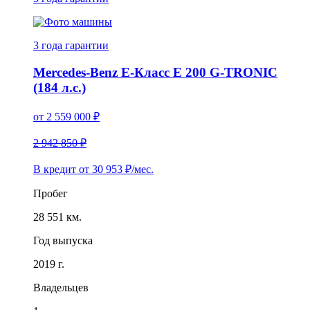
3 года
гарантии
Mercedes-Benz E-Класс E 200 G-TRONIC
(184 л.с.)
от
2 559 000
₽
2 942 850 ₽
В кредит от
30 953
₽/мес.
Пробег
28 551 км.
Год выпуска
2019 г.
Владельцев