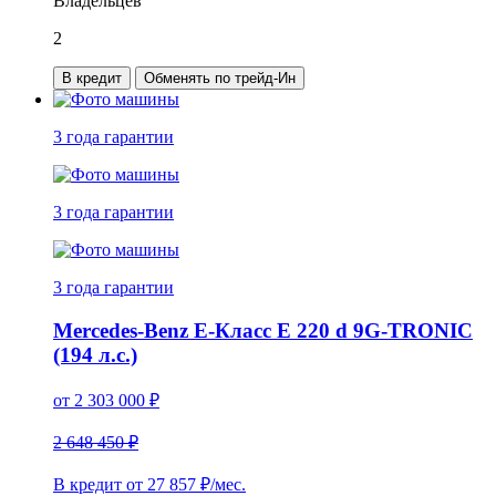
Владельцев
2
В кредит
Обменять по трейд-Ин
3 года
гарантии
3 года
гарантии
3 года
гарантии
Mercedes-Benz E-Класс E 220 d 9G-TRONIC
(194 л.с.)
от
2 303 000
₽
2 648 450 ₽
В кредит от
27 857
₽/мес.