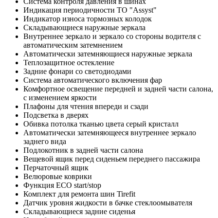
Система контроля давления в шинах
Индикация периодичности ТО "Assyst"
Индикатор износа тормозных колодок
Складывающиеся наружные зеркала
Внутреннее зеркало и зеркало со стороны водителя с
автоматическим затемнением
Автоматически затемняющиеся наружные зеркала
Теплозащитное остекление
Задние фонари со светодиодами
Система автоматического включения фар
Комфортное освещение передней и задней части салона,
с изменением яркости
Плафоны для чтения впереди и сзади
Подсветка в дверях
Обивка потолка тканью цвета серый кристалл
Автоматически затемняющееся внутреннее зеркало
заднего вида
Подлокотник в задней части салона
Вещевой ящик перед сиденьем переднего пассажира
Перчаточный ящик
Велюровые коврики
Функция ECO start/stop
Комплект для ремонта шин Tirefit
Датчик уровня жидкости в бачке стеклоомывателя
Складывающиеся задние сиденья