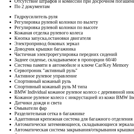
Отсутствие штрафов и комиссий при досрочном погашен
По 2 документам
Гидроусилитель руля
Регулировка рулевой колонки по вылету
Регулировка рулевой колонки по высоте
Кожаная отделка рулевого колеса
Кнопка запуска,остановки двигателя
Электропривод боковых зеркал
Доводчик крышки багажника
Частичная электрорегулировка передних сидений
Заднее сиденье, складываемое в пропорции 60/40
Система памяти в автомобиле и ключе Car/Key Memory
Сервотроник "активный руль"
Активное рулевое управление
Спортивный кожаный руль
Спортивный кожаный руль М типа
BMW Individual кожаное рулевое колесо с деревянной ин
Кожаное рулевое колесо с инкрустацией из кожи BMW Ind
Датчики дождя и света
Омыватели фар
Разделительная сетка в багажнике
Адаптивная крепежная система для багажного отделения
Автоматически затемняющиеся, складывающиеся зеркала 
Автоматическая система закрывания/открывания крышки