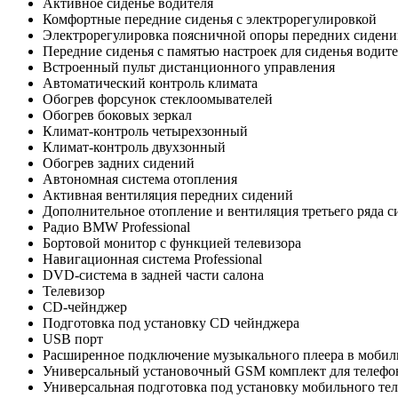
Активное сиденье водителя
Комфортные передние сиденья с электрорегулировкой
Электрорегулировка поясничной опоры передних сиден
Передние сиденья с памятью настроек для сиденья водит
Встроенный пульт дистанционного управления
Автоматический контроль климата
Обогрев форсунок стеклоомывателей
Обогрев боковых зеркал
Климат-контроль четырехзонный
Климат-контроль двухзонный
Обогрев задних сидений
Автономная система отопления
Активная вентиляция передних сидений
Дополнительное отопление и вентиляция третьего ряда 
Радио BMW Professional
Бортовой монитор с функцией телевизора
Навигационная система Professional
DVD-система в задней части салона
Телевизор
CD-чейнджер
Подготовка под установку CD чейнджера
USB порт
Расширенное подключение музыкального плеера в мобил
Универсальный установочный GSM комплект для телефо
Универсальная подготовка под установку мобильного тел