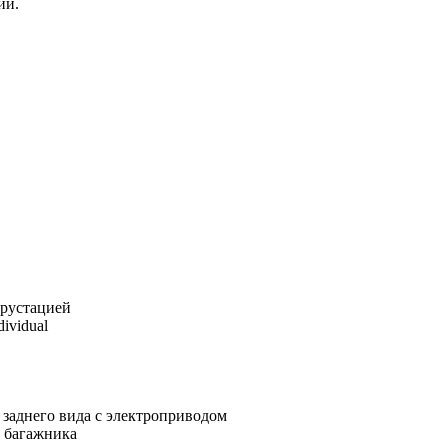
ии.
крустацией
ividual
заднего вида с электроприводом
 багажника