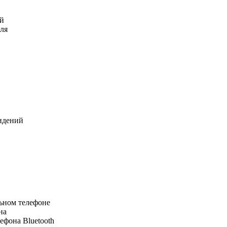
ий
еля
сидений
ьном телефоне
на
ефона Bluetooth