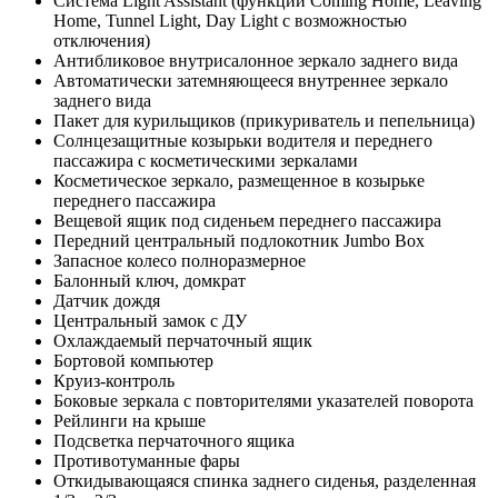
Система Light Assistant (функции Coming Home, Leaving
Home, Tunnel Light, Day Light с возможностью
отключения)
Антибликовое внутрисалонное зеркало заднего вида
Автоматически затемняющееся внутреннее зеркало
заднего вида
Пакет для курильщиков (прикуриватель и пепельница)
Солнцезащитные козырьки водителя и переднего
пассажира с косметическими зеркалами
Косметическое зеркало, размещенное в козырьке
переднего пассажира
Вещевой ящик под сиденьем переднего пассажира
Передний центральный подлокотник Jumbo Box
Запасное колесо полноразмерное
Балонный ключ, домкрат
Датчик дождя
Центральный замок с ДУ
Охлаждаемый перчаточный ящик
Бортовой компьютер
Круиз-контроль
Боковые зеркала с повторителями указателей поворота
Рейлинги на крыше
Подсветка перчаточного ящика
Противотуманные фары
Откидывающаяся спинка заднего сиденья, разделенная