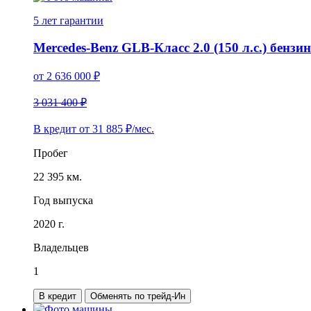
5 лет
гарантии
Mercedes-Benz GLB-Класс 2.0 (150 л.с.) бензин
от
2 636 000
₽
3 031 400 ₽
В кредит от
31 885
₽/мес.
Пробег
22 395 км.
Год выпуска
2020 г.
Владельцев
1
В кредит
Обменять по трейд-Ин