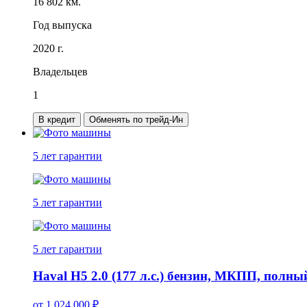
16 802 км.
Год выпуска
2020 г.
Владельцев
1
В кредит
Обменять по трейд-Ин
5 лет
гарантии
5 лет
гарантии
5 лет
гарантии
Haval H5 2.0 (177 л.с.) бензин, МКПП, полн
от
1 024 000
₽