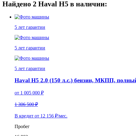
Найдено
2
Haval H5 в наличии:
5 лет
гарантии
5 лет
гарантии
5 лет
гарантии
Haval H5 2.0 (150 л.с.) бензин, МКПП, полн
от
1 005 000
₽
1 306 500 ₽
В кредит от
12 156
₽/мес.
Пробег