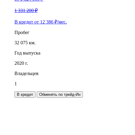
1 331 200 ₽
В кредит от
12 386
₽/мес.
Пробег
32 075 км.
Год выпуска
2020 г.
Владельцев
1
В кредит
Обменять по трейд-Ин