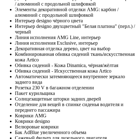
/ алюминий с продольной шлифовкой
Элементы декоративной отделки AMG: карбон /
алюминий с продольной шлифовкой
Интерьер designo чёрного цвета
Интерьер designo двухцветный "Белая платина" (перл.) /
черный
Линия исполнения AMG Line, интерьер
Линия исполнения Exclusive, интерьер
Декоративная отделка дерево, цвет на выбор
Комбинированная обивка сидений ткань/искусственная
кожа Artico
Обивка сидений - Кожа Dinamica, чёрная/жёлтая
Обивка сидений - Искусственная кожа Artico
Автоматически затемняющееся внутреннее зеркало
заднего вида
Розетка 230 V в багажном отделении
Пакет курильщика
Солнцезащитные шторки задних дверей
Отделение для вещей в спинке сиденья водителя и
переднего пассажира
Коврики AMG
Коврики designo
Велюровые коврики
Бак AdBlue увеличенного объема
Сажевый фильтр для дизельного двигателя