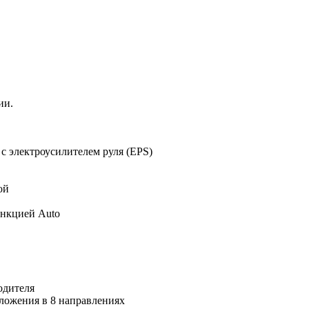
ии.
с электроусилителем руля (EPS)
ой
ункцией Auto
одителя
ложения в 8 направлениях