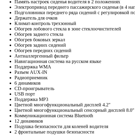
Память настроек сиденья водителя в 2 положениях
Электропривод переднего пассажирского сиденья (в 4 на
Подголовники переднего ряда сидений с регулировкой п
Держатель для очков
Климат-контроль трехзонный
Обогрев лобового стекла в зоне стеклоочистителей
Обогрев заднего стекла
Обогрев боковых зеркал
Обогрев задних сидений
Обогрев передних сидений
Антиаллергенный фильтр
Навигационная система на русском языке
Поддержка WMA
Разъем AUX-IN
Радиоприемник
6 динамиков
CD-проигрыватель
USB порт
Поддержка MP3
Цветной многофункциональный дисплей 4.2"
Цветной многофункциональный сенсорный дисплей 8.0"
Коммуникационная система Bluetooth
12 динамиков
Подушка безопасности для коленей водителя
2 фронтальные подушки безопасности