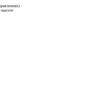
правлениях)
о высоте