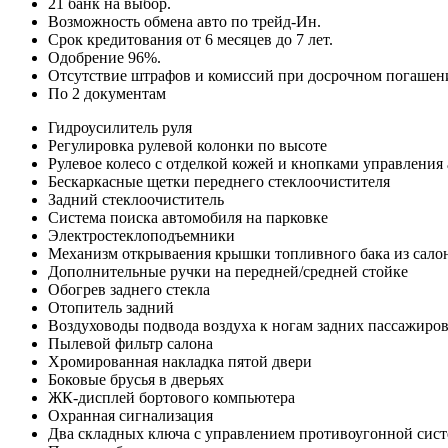
21 банк на выбор.
Возможность обмена авто по трейд-Ин.
Срок кредитования от 6 месяцев до 7 лет.
Одобрение 96%.
Отсутствие штрафов и комиссий при досрочном погашен
По 2 документам
Гидроусилитель руля
Регулировка рулевой колонки по высоте
Рулевое колесо с отделкой кожей и кнопками управлени
Бескаркасные щетки переднего стеклоочистителя
Задний стеклоочиститель
Система поиска автомобиля на парковке
Электростеклоподъемники
Механизм открываения крышки топливного бака из сало
Дополнительные ручки на передней/средней стойке
Обогрев заднего стекла
Отопитель задний
Воздуховоды подвода воздуха к ногам задних пассажиро
Пылевой фильтр салона
Хромированная накладка пятой двери
Боковые брусья в дверьях
ЖК-дисплей бортового компьютера
Охранная сигнализация
Два складных ключа с управлением противоугонной сис