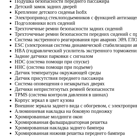
Подушка безопасности переднего пассажира
Детский замок задних дверей
Крепление детского сиденья Isofix
Электропривод стеклоподьемников с функцией антизащем
Подголовники всех сидений
Трехточечные ремни безопасности задних сидений
Трехточечные ремни безопасности передних сидений с 
Система экстренного реагирования при авариях ЭРА Г
ESC (электронная система динамической стабилизации а
HBA (гидравлический усилитель экстренного торможени
Задние датчики парковки с сигналом
HDC (система помощи при спуске)
HHC (система помощи при подъеме)
Датчик температуры окружающей среды
Датчик присутствия переднего пассажира
Система оповещения о незакрытых дверях
Датчики непристегнутых ремней безопасности
TPMS (система контроля давления в шинах)
Корпус зеркал в цвет кузова
Внешние зеркала заднего вида с обогревом, с электропр
Алюминиевая накладка на боковую подножку
Хромированные молдинги окон
Хромированная фальшрадиаторная решетка
Хромированная накладка заднего бампера
Хромированная нижняя решетка переднего бампера