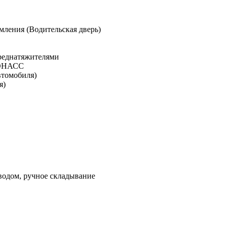
ления (Водительская дверь)
преднатяжителями
ЛОНАСС
втомобиля)
я)
иводом, ручное складывание