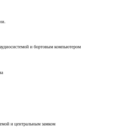
ии.
я аудиосистемой и бортовым компьютером
на
в
темой и центральным замком