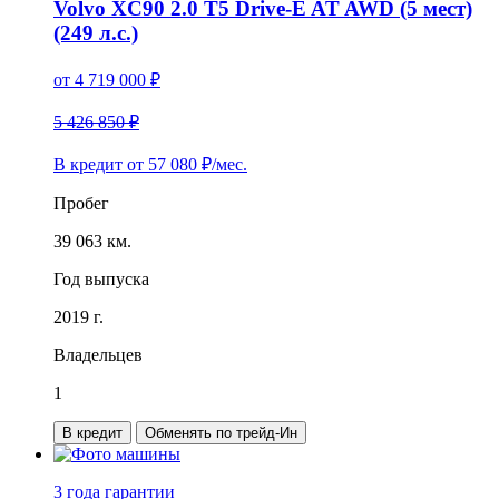
Volvo XC90 2.0 T5 Drive-E AT AWD (5 мест)
(249 л.с.)
от
4 719 000
₽
5 426 850 ₽
В кредит от
57 080
₽/мес.
Пробег
39 063 км.
Год выпуска
2019 г.
Владельцев
1
В кредит
Обменять по трейд-Ин
3 года
гарантии