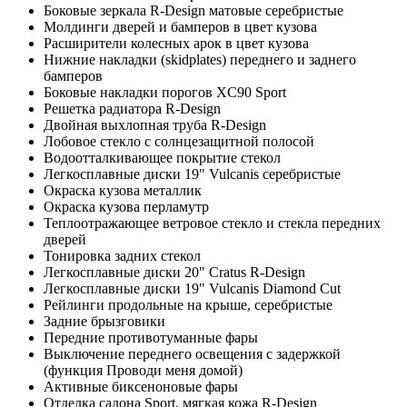
Боковые зеркала R-Design матовые серебристые
Молдинги дверей и бамперов в цвет кузова
Расширители колесных арок в цвет кузова
Нижние накладки (skidplates) переднего и заднего
бамперов
Боковые накладки порогов XC90 Sport
Решетка радиатора R-Design
Двойная выхлопная труба R-Design
Лобовое стекло с солнцезащитной полосой
Водоотталкивающее покрытие стекол
Легкосплавные диски 19" Vulcanis серебристые
Окраска кузова металлик
Окраска кузова перламутр
Теплоотражающее ветровое стекло и стекла передних
дверей
Тонировка задних стекол
Легкосплавные диски 20" Cratus R-Design
Легкосплавные диски 19" Vulcanis Diamond Cut
Рейлинги продольные на крыше, серебристые
Задние брызговики
Передние противотуманные фары
Выключение переднего освещения с задержкой
(функция Проводи меня домой)
Активные биксеноновые фары
Отделка салона Sport, мягкая кожа R-Design