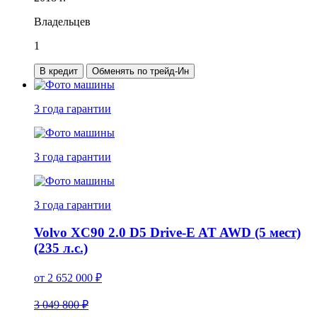
Владельцев
1
В кредит
Обменять по трейд-Ин
3 года
гарантии
3 года
гарантии
3 года
гарантии
Volvo XC90 2.0 D5 Drive-E AT AWD (5 мест)
(235 л.с.)
от
2 652 000
₽
3 049 800 ₽