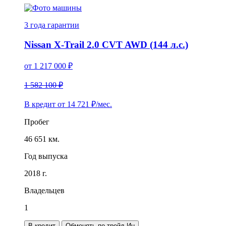
3 года
гарантии
Nissan X-Trail 2.0 CVT AWD (144 л.с.)
от
1 217 000
₽
1 582 100 ₽
В кредит от
14 721
₽/мес.
Пробег
46 651 км.
Год выпуска
2018 г.
Владельцев
1
В кредит
Обменять по трейд-Ин