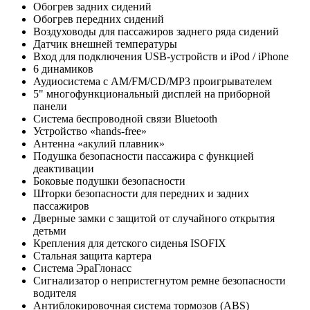
Обогрев задних сидений
Обогрев передних сидений
Воздуховоды для пассажиров заднего ряда сидений
Датчик внешней температуры
Вход для подключения USB-устройств и iPod / iPhone
6 динамиков
Аудиосистема с AM/FM/CD/MP3 проигрывателем
5" многофункциональный дисплей на приборной
панели
Система беспроводной связи Bluetooth
Устройство «hands-free»
Антенна «акулий плавник»
Подушка безопасности пассажира с функцией
деактивации
Боковые подушки безопасности
Шторки безопасности для передних и задних
пассажиров
Дверные замки с защитой от случайного открытия
детьми
Крепления для детского сиденья ISOFIX
Стальная защита картера
Система ЭраГлонасс
Сигнализатор о непристегнутом ремне безопасности
водителя
Антиблокировочная система тормозов (ABS)