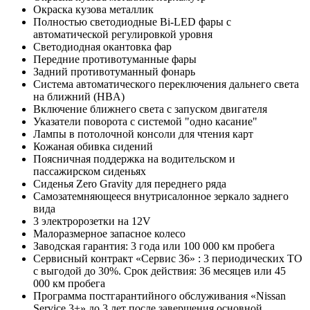
Окраска кузова металлик
Полностью светодиодные Bi-LED фары с
автоматической регулировкой уровня
Светодиодная окантовка фар
Передние противотуманные фары
Задний противотуманный фонарь
Система автоматического переключения дальнего света
на ближний (HBA)
Включение ближнего света с запуском двигателя
Указатели поворота с системой "одно касание"
Лампы в потолочной консоли для чтения карт
Кожаная обивка сидений
Поясничная поддержка на водительском и
пассажирском сиденьях
Сиденья Zero Gravity для переднего ряда
Самозатемняющееся внутрисалонное зеркало заднего
вида
3 электророзетки на 12V
Малоразмерное запасное колесо
Заводская гарантия: 3 года или 100 000 км пробега
Сервисный контракт «Сервис 36» : 3 периодических ТО
с выгодой до 30%. Срок действия: 36 месяцев или 45
000 км пробега
Программа постгарантийного обслуживания «Nissan
Service 3+» до 3 лет после завершения основной