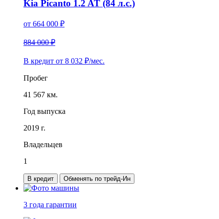
Kia Picanto 1.2 AT (84 л.с.)
от
664 000
₽
884 000 ₽
В кредит от
8 032
₽/мес.
Пробег
41 567 км.
Год выпуска
2019 г.
Владельцев
1
В кредит
Обменять по трейд-Ин
3 года
гарантии