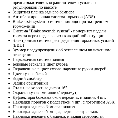
преднатяжителями, ограничителями усилия и
регулировкой по высоте
Защитная пленка заднего бампера
Антиблокировочная система тормозов (ABS)
Brake assist system - система помощи при экстренном
торможении
Система "Brake override system" - приоритет педали
тормоза перед педалью газа в аварийной ситуации
Электронная система распределения тормозных усилий
(EBD)
Зуммер предупреждения об оставленном включенном
освещении
Парковочная система задняя
Боковые зеркала в цвет кузова
Окрашенные в цвет кузова наружные ручки дверей
Цвет кузова белый
Задний спойлер
Задние брызговики
Стальные колесные диски 16"
Окраска кузова металлик/перламутр
Дефлекторы боковых окон передних и задних 4 шт.
Накладки порогов с подсветкой 4 шт., с логотипом ASX
Накладка заднего бампера нижняя
Накладка заднего бампера, нержавеющая сталь
Накладка переднего бампера, нижняя серебристая